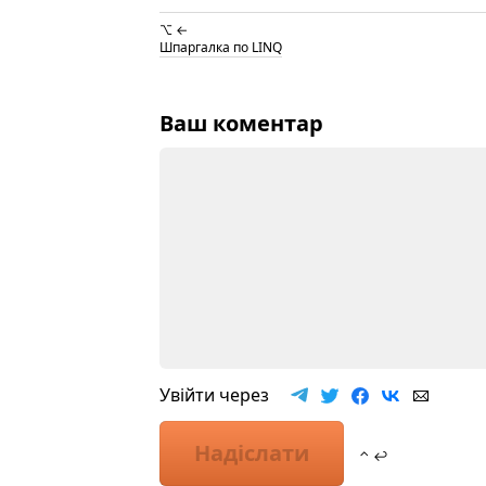
⌥ ←
Шпаргалка по LINQ
Ваш коментар
Увійти через
Надіслати
⌃ ↩