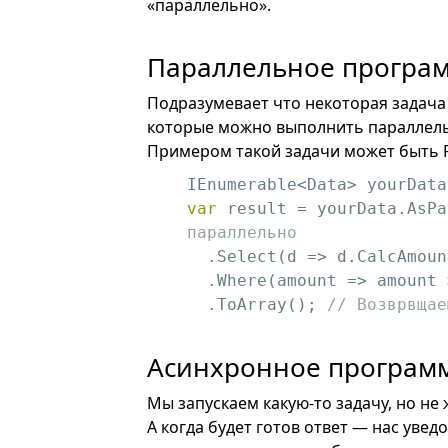
«параллельно».
Параллельное програ
Подразумевает что некоторая задача
которые можно выполнить параллель
Примером такой задачи может быть Pa
var
 result = yourData.AsPa
параллельно
  .Select(
d
 =>
 d.CalcAmoun
  .Where(
amount
 =>
 amount 
  .ToArray(); 
// Возврвщае
Асинхронное програм
Мы запускаем какую-то задачу, но не
А когда будет готов ответ — нас уве