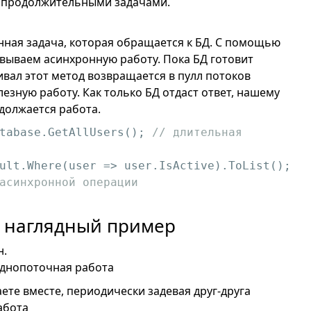
и продолжительными задачами.
нная задача, которая обращается к БД. С помощью
овываем асинхронную работу. Пока БД готовит
живал этот метод возвращается в пулл потоков
зную работу. Как только БД отдаст ответ, нашему
должается работа.
tabase.GetAllUsers(); 
// длительная 
ult.Where(
user
 =>
 user.IsActive).ToList(); 
асинхронной операции
 наглядный пример
н.
 однопоточная работа
ете вместе, периодически задевая друг-друга
абота