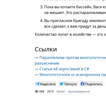
Пока вы копаете бассейн, Вася 
не мешает. Это распараллелива
Вы пригласили бригаду землекоп
все сделает, к вам придут за де
Количество лопат в хозяйстве — это 
Ссылки
—
Параллелизм против многопоточн
разъяснение
—
Cтатья об async/await в C#
—
Многопоточное vs асинхронное пр
Надіслати
Твітнути
Поділитись
968
2019
dotnet
програмування