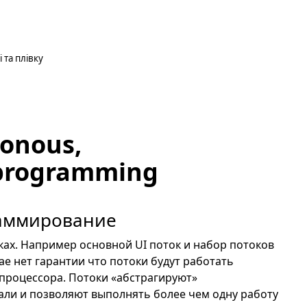
 та плівку
ronous,
 programming
аммирование
ках. Например основной UI поток и набор потоков
ае нет гарантии что потоки будут работать
 процессора. Потоки «абстрагируют»
али и позволяют выполнять более чем одну работу