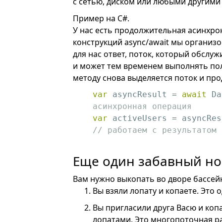
с сетью, диском или любыми другим
Пример на C#.
У нас есть продолжительная асинхро
конструкций async/await мы организ
для нас ответ, поток, который обслу
и может тем временем выполнять поле
методу снова выделяется поток и про
var
 asyncResult = 
await
 Da
асинхронная операция
var
 activeUsers = asyncRes
// работаем с результатом 
Еще один забавный но
Вам нужно выкопать во дворе бассей
Вы взяли лопату и копаете. Это
Вы пригласили друга Васю и копа
лопатами. Это многопоточная р