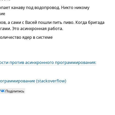
копает канаву под водопровод. Никто никому
ние
ов, а сами с Васей пошли пить пиво. Когда бригада
ньгами. Это асинхронная работа.
количество ядер в системе
ости против асинхронного программирования:
ограммирование (stackoverflow)
Поділитись