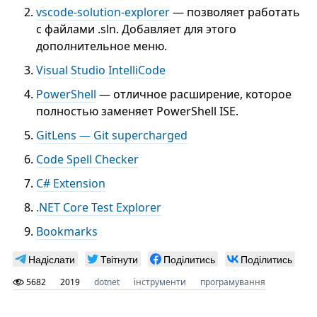
vscode-solution-explorer
— позволяет работать
с файлами .sln. Добавляет для этого
дополнительное меню.
Visual Studio IntelliCode
PowerShell
— отличное расширение, которое
полностью заменяет PowerShell ISE.
GitLens — Git supercharged
Code Spell Checker
C# Extension
.NET Core Test Explorer
Bookmarks
Надіслати
Твітнути
Поділитись
Поділитись
5682
2019
dotnet
інструменти
програмування