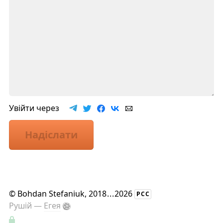
Увійти через
Надіслати
©
Bohdan Stefaniuk
, 2018
...
2026
РСС
Рушій —
Егея